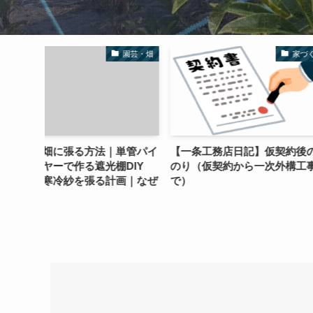
園芸・畑
家づくり
｜単管パイ
【一条工務店日記】仮契約後の道
【養蜂初心者】♯
光棚DIY
のり（仮契約から一次外構工事ま
分蜂！意外なとこ
計画｜なぜ
で）