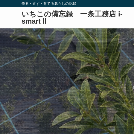
作る・直す・育てる暮らしの記録
いちこの備忘録 一条工務店 i-
smartⅡ