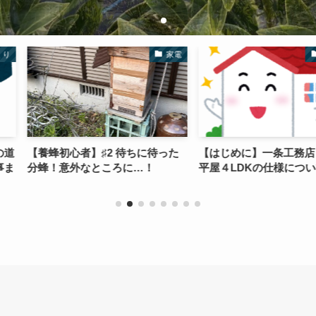
家電
家づくり
2 待ちに待った
【はじめに】一条工務店 ２９坪
【養蜂初心
ろに…！
平屋４LDKの仕様について