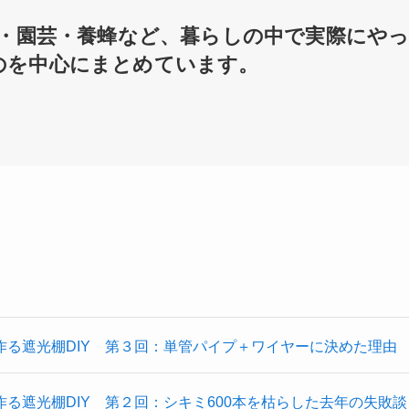
具・園芸・養蜂など、暮らしの中で実際にや
のを中心にまとめています。
る遮光棚DIY 第３回：単管パイプ＋ワイヤーに決めた理由
る遮光棚DIY 第２回：シキミ600本を枯らした去年の失敗談