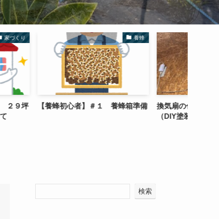
養蜂
DIY
者】＃１ 養蜂箱準備
換気扇の色を黒に変える方法
【結
（DIY塗装）
必要
らつ
検索